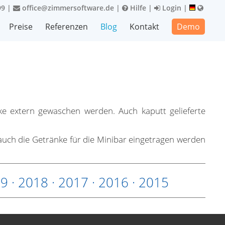
99
|
office@zimmersoftware.de
|
Hilfe
|
Login
|
Preise
Referenzen
Blog
Kontakt
Demo
ke extern gewaschen werden. Auch kaputt gelieferte
auch die Getränke für die Minibar eingetragen werden
19
·
2018
·
2017
·
2016
·
2015