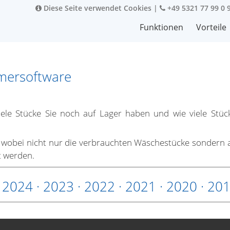
Diese Seite verwendet Cookies
|
+49 5321 77 99 0 
Funktionen
Vorteile
mmersoftware
ele Stücke Sie noch auf Lager haben und wie viele Stüc
g, wobei nicht nur die verbrauchten Wäschestücke sondern 
t werden.
·
2024
·
2023
·
2022
·
2021
·
2020
·
20