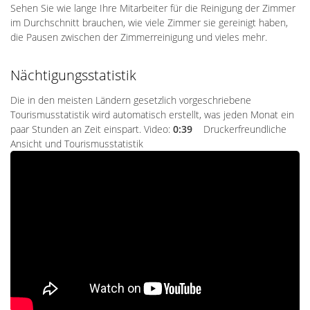
Sehen Sie wie lange Ihre Mitarbeiter für die Reinigung der Zimmer
im Durchschnitt brauchen, wie viele Zimmer sie gereinigt haben,
die Pausen zwischen der Zimmerreinigung und vieles mehr.
Nächtigungsstatistik
Die in den meisten Ländern gesetzlich vorgeschriebene
Tourismusstatistik wird automatisch erstellt, was jeden Monat ein
paar Stunden an Zeit einspart. Video:
0:39
Druckerfreundliche
Ansicht und Tourismusstatistik