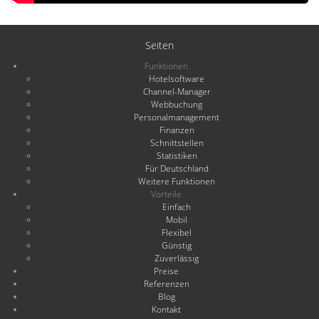
Seiten
Funktionen
Hotelsoftware
Channel-Manager
Webbuchung
Personalmanagement
Finanzen
Schnittstellen
Statistiken
Für Deutschland
Weitere Funktionen
Vorteile
Einfach
Mobil
Flexibel
Günstig
Zuverlässig
Preise
Referenzen
Blog
Kontakt