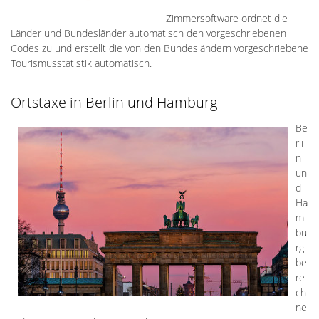
Zimmersoftware ordnet die
Länder und Bundesländer automatisch den vorgeschriebenen
Codes zu und erstellt die von den Bundesländern vorgeschriebene
Tourismusstatistik automatisch.
Ortstaxe in Berlin und Hamburg
Be
rli
n
un
d
Ha
m
bu
rg
be
re
ch
ne