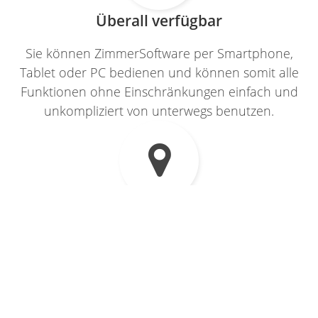
Überall verfügbar
Sie können ZimmerSoftware per Smartphone,
Tablet oder PC bedienen und können somit alle
Funktionen ohne Einschränkungen einfach und
unkompliziert von unterwegs benutzen.

Die Hotelsoftware für Deutschland
ZimmerSoftware kennt alle deutschen
Besonderheiten, angefangen von den
Steuergesetzen bis hin zur Nächtigungsstatistik für
die jeweilige Bundesländerverwaltung.