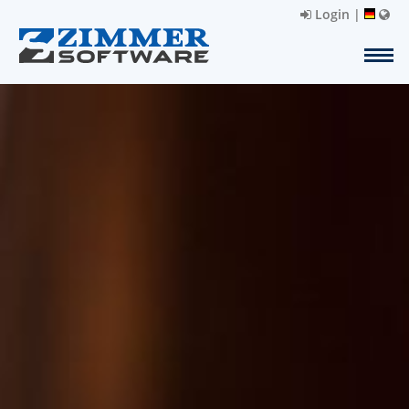
Login
|