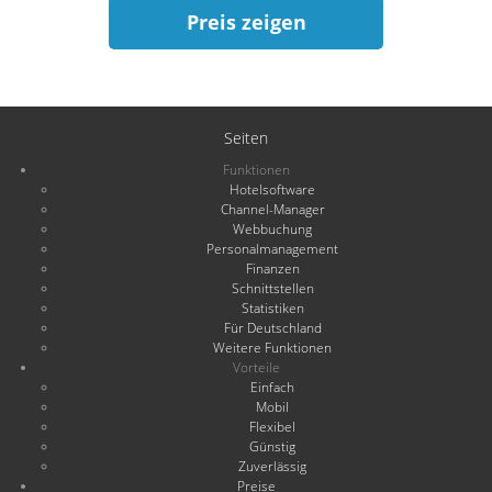
Preis zeigen
Seiten
Funktionen
Hotelsoftware
Channel-Manager
Webbuchung
Personalmanagement
Finanzen
Schnittstellen
Statistiken
Für Deutschland
Weitere Funktionen
Vorteile
Einfach
Mobil
Flexibel
Günstig
Zuverlässig
Preise